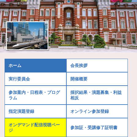
ホーム
会長挨拶
実行委員会
開催概要
参加案内・日程表・プログ
採択結果・演題募集・利益
ラム
相反
指定演題登録
オンライン参加登録
オンデマンド配信視聴ペー
参加証・受講修了証明書
ジ