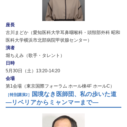
座長
古川まどか（愛知医科大学耳鼻咽喉科・頭頸部外科 昭和
医科大学横浜市北部病院甲状腺センター）
演者
堀ちえみ（歌手・タレント）
日時
5月30日（土）13:20-14:20
会場
第1会場（東京国際フォーラム ホール棟4F ホールC）
国境なき医師団、私の歩いた道
［特別講演2］
―リベリアからミャンマーまで―