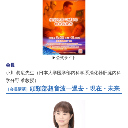
▶公式サイト
会長
小川 眞広先生（日本大学医学部内科学系消化器肝臓内科
学分野 准教授）
頭頸部超音波―過去・現在・未来
［会長講演］