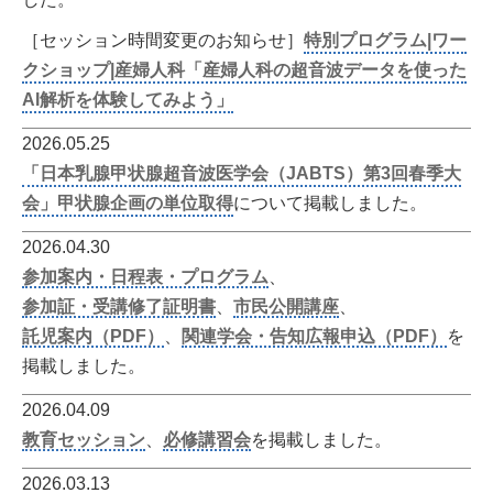
［セッション時間変更のお知らせ］
特別プログラム|ワー
クショップ|産婦人科「産婦人科の超音波データを使った
AI解析を体験してみよう」
2026.05.25
「日本乳腺甲状腺超音波医学会（JABTS）第3回春季大
会」甲状腺企画の単位取得
について掲載しました。
2026.04.30
参加案内・日程表・プログラム
、
参加証・受講修了証明書
、
市民公開講座
、
託児案内（PDF）
、
関連学会・告知広報申込（PDF）
を
掲載しました。
2026.04.09
教育セッション
、
必修講習会
を掲載しました。
2026.03.13