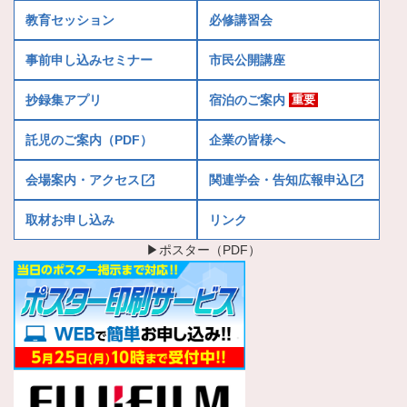
教育セッション
必修講習会
事前申し込みセミナー
市民公開講座
抄録集アプリ
宿泊のご案内
重要
託児のご案内（PDF）
企業の皆様へ
open_in_new
open_in_new
会場案内・アクセス
関連学会・告知広報申込
取材お申し込み
リンク
▶ポスター（PDF）